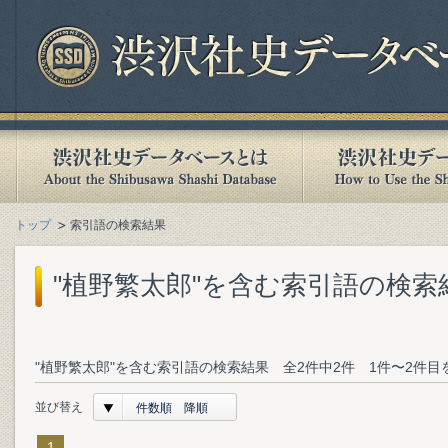
トップ
索引語の検索結果
"植野繁太郎"を含む索引語の検索
"植野繁太郎"を含む索引語の検索結果 全2件中2件 1件〜2件目
並び替え
件数順 降順
1