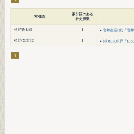
索引語のある
索引語
社史冊数
植野繁太郎
1
岩井産業(株)『岩井百
植野(繁太郎)
1
(株)住友銀行『住友銀
1