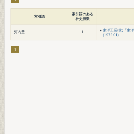
索引語のある
索引語
社史冊数
東洋工業(株)『東洋工
河内豊
1
(1972.01)
1