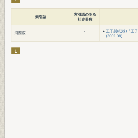
索引語のある
索引語
社史冊数
王子製紙(株)『王子製紙
河西広
1
(2001.08)
1