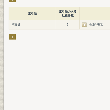
索引語のある
索引語
社史冊数
河野徹
2
全2件表示
1