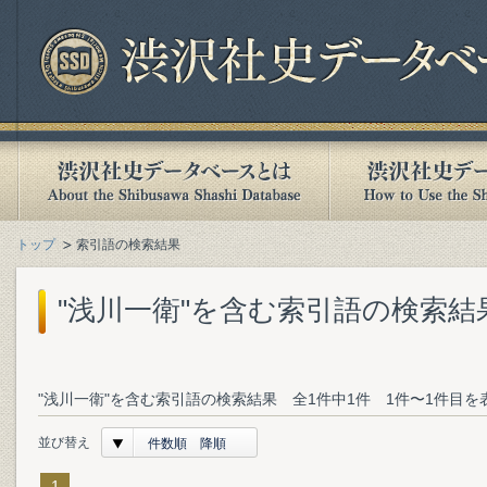
トップ
索引語の検索結果
"浅川一衛"を含む索引語の検索結
"浅川一衛"を含む索引語の検索結果 全1件中1件 1件〜1件目を
並び替え
件数順 降順
1