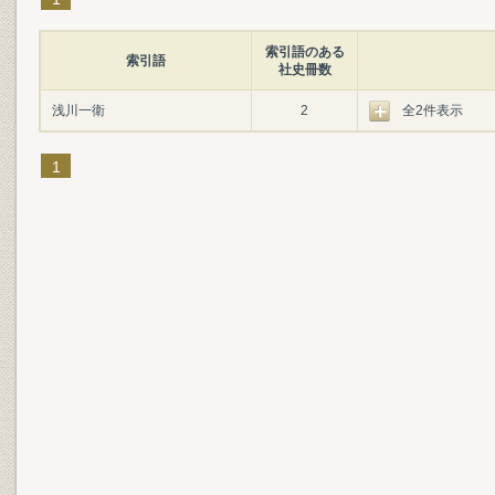
索引語のある
索引語
社史冊数
浅川一衛
2
全2件表示
1