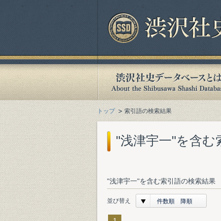
トップ
索引語の検索結果
"浅津宇一"を含
"浅津宇一"を含む索引語の検索結果 
並び替え
件数順 降順
1