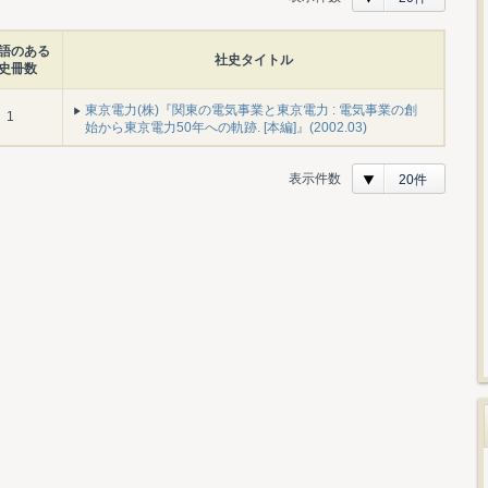
語のある
社史タイトル
史冊数
東京電力(株)『関東の電気事業と東京電力 : 電気事業の創
1
始から東京電力50年への軌跡. [本編]』(2002.03)
表示件数
20件