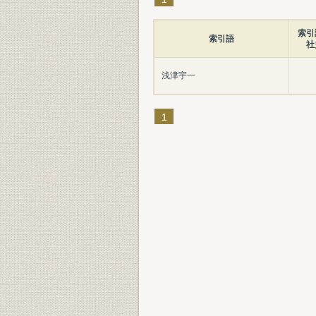
索引
索引語
社
浅津宇一
1