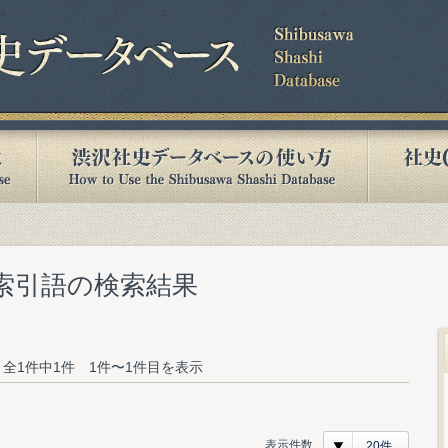
む索引語の検索結果
全1件中1件 1件〜1件目を表示
表示件数
20件