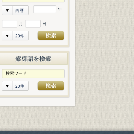
年
西暦
月
日
20件
20件