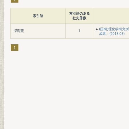
索引語のある
索引語
社史冊数
(国研)理化学研究所
深海薫
1
成果』(2018.03)
1