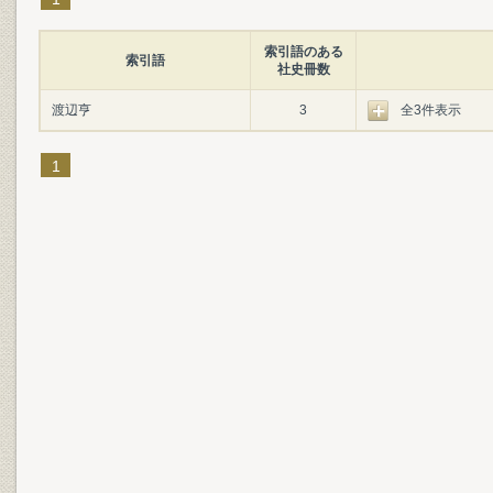
索引語のある
索引語
社史冊数
渡辺亨
3
全3件表示
1