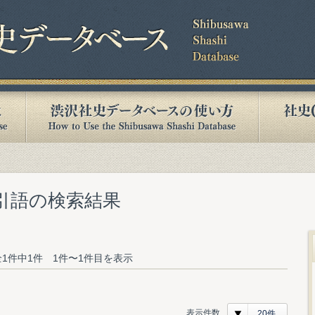
索引語の検索結果
1件中1件 1件〜1件目を表示
表示件数
20件