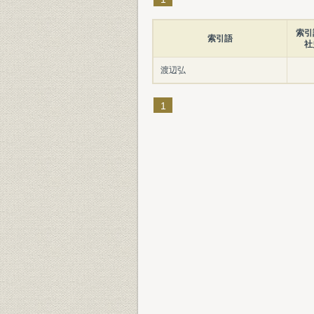
索引
索引語
社
渡辺弘
1