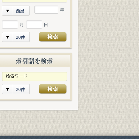
年
西暦
月
日
20件
20件