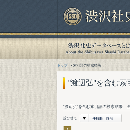
トップ
索引語の検索結果
"渡辺弘"を含む
"渡辺弘"を含む索引語の検索結果 全
並び替え
件数順 降順
1