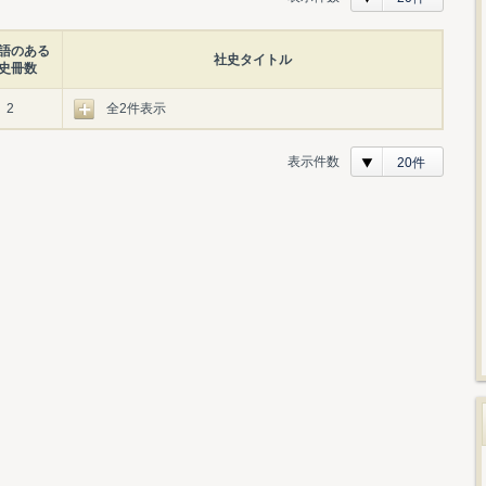
語のある
社史タイトル
史冊数
2
全2件表示
表示件数
20件