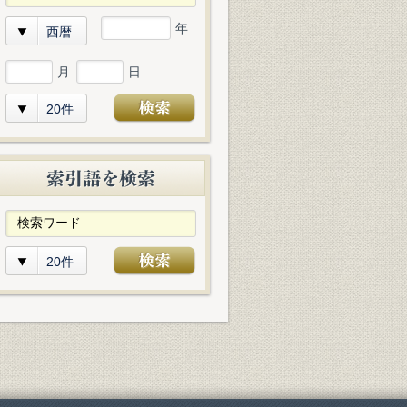
年
西暦
月
日
20件
20件