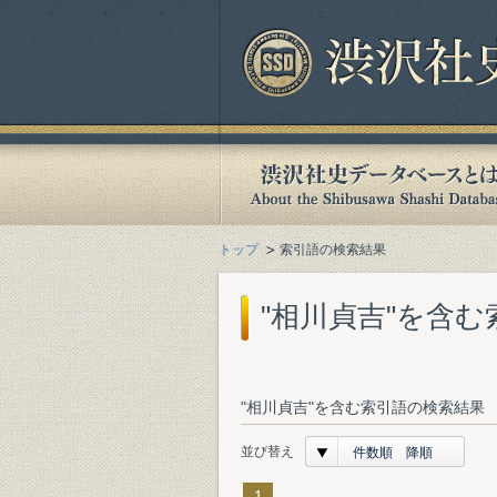
トップ
索引語の検索結果
"相川貞吉"を含
"相川貞吉"を含む索引語の検索結果 
並び替え
件数順 降順
1