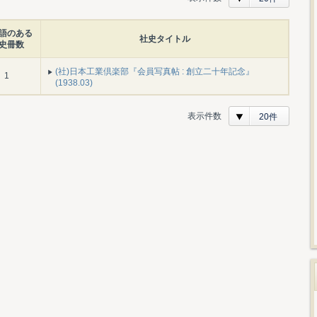
語のある
社史タイトル
史冊数
(社)日本工業倶楽部『会員写真帖 : 創立二十年記念』
1
(1938.03)
表示件数
20件