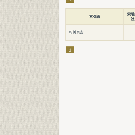
索引
索引語
社
相川貞吉
1