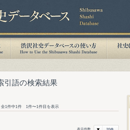
む索引語の検索結果
全1件中1件 1件〜1件目を表示
表示件数
20件