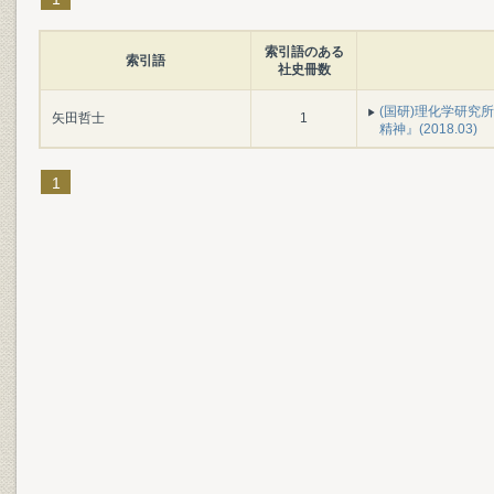
索引語のある
索引語
社史冊数
(国研)理化学研究所
矢田哲士
1
精神』(2018.03)
1