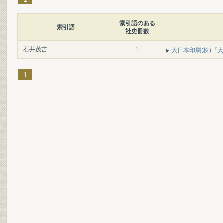
索引語のある
索引語
社史冊数
石井茂吉
1
大日本印刷(株)『大
1