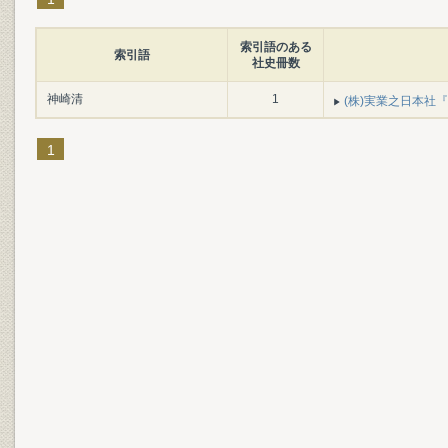
索引語のある
索引語
社史冊数
神崎清
1
(株)実業之日本社『
1