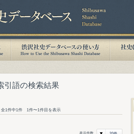
む索引語の検索結果
全1件中1件 1件〜1件目を表示
表示件数
20件