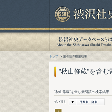
トップ
索引語の検索結果
"秋山修蔵"を含
"秋山修蔵"を含む索引語の検索結果 
並び替え
件数順 降順
1