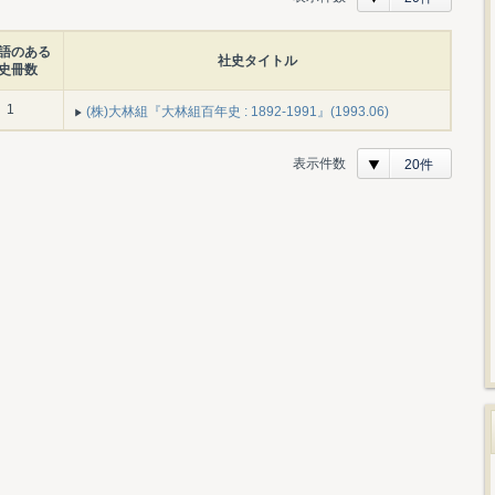
語のある
社史タイトル
史冊数
1
(株)大林組『大林組百年史 : 1892-1991』(1993.06)
表示件数
20件