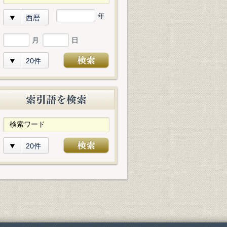
年
西暦
月
日
20件
20件