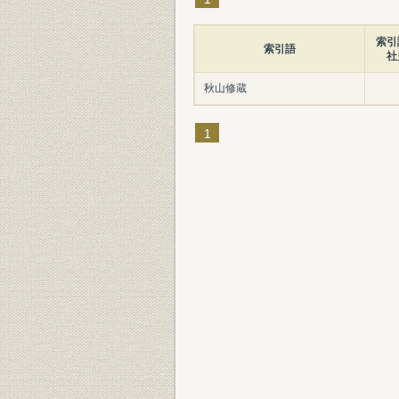
索引
索引語
社
秋山修蔵
1