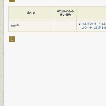
索引語のある
索引語
社史冊数
日本電池(株)『日本
藤井尚
1
100年史 : 1895-19
1