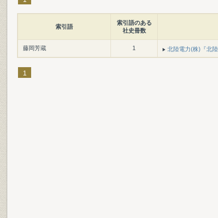
索引語のある
索引語
社史冊数
藤岡芳蔵
1
北陸電力(株)『北陸
1