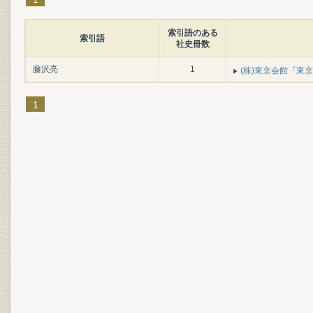
索引語のある
索引語
社史冊数
藤沢亮
1
(株)東京会館『東京会
1