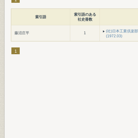
索引語のある
索引語
社史冊数
(社)日本工業倶楽
藤沼庄平
1
(1972.03)
1