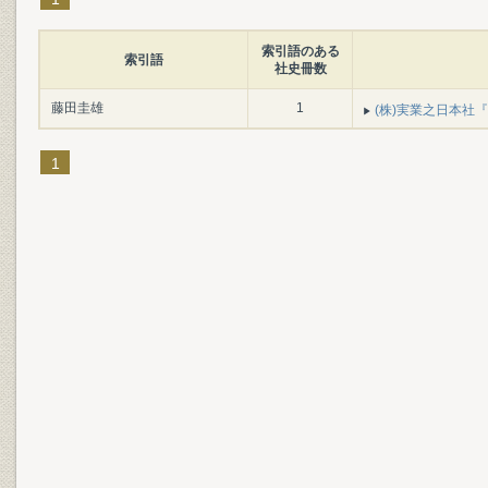
索引語のある
索引語
社史冊数
藤田圭雄
1
(株)実業之日本社『
1