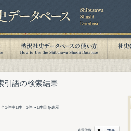
む索引語の検索結果
全1件中1件 1件〜1件目を表示
表示件数
20件