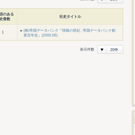
語のある
社史タイトル
史冊数
(株)帝国データバンク『情報の世紀 : 帝国データバンク創
1
業百年史』(2000.06)
表示件数
20件