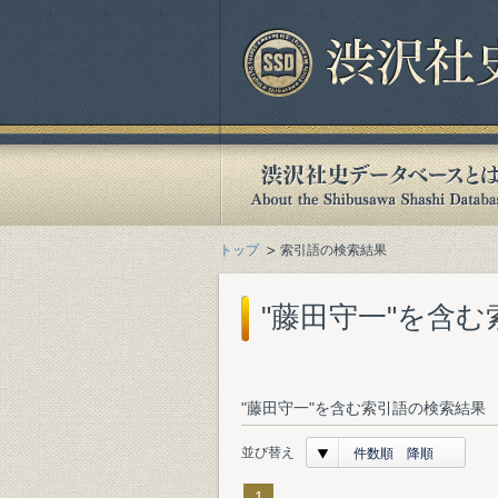
トップ
索引語の検索結果
"藤田守一"を含
"藤田守一"を含む索引語の検索結果 
並び替え
件数順 降順
1