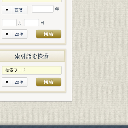
年
西暦
月
日
20件
20件