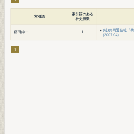
索引語のある
索引語
社史冊数
(社)共同通信社『共同
藤田紳一
1
(2007.04)
1