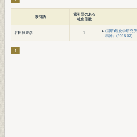
索引語のある
索引語
社史冊数
(国研)理化学研究所
谷田貝豊彦
1
精神』(2018.03)
1