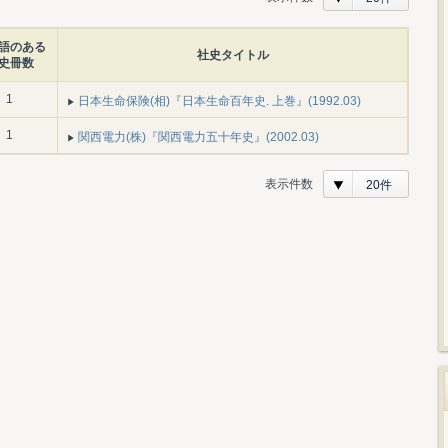
語のある
社史タイトル
史冊数
1
日本生命保険(相)『日本生命百年史. 上巻』(1992.03)
1
関西電力(株)『関西電力五十年史』(2002.03)
表示件数
20件