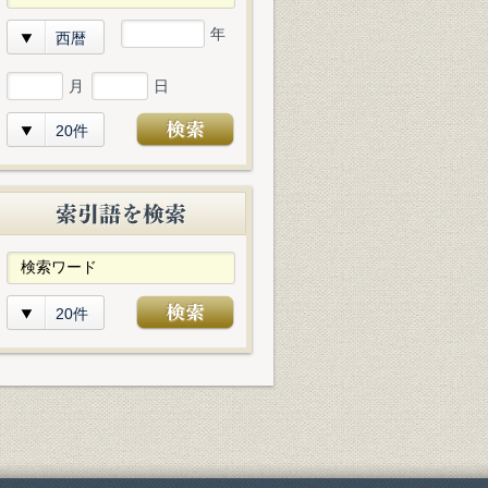
年
西暦
月
日
20件
20件