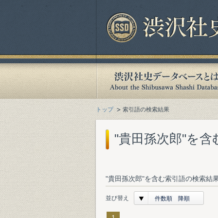
トップ
索引語の検索結果
"貴田孫次郎"を
"貴田孫次郎"を含む索引語の検索結果
並び替え
件数順 降順
1