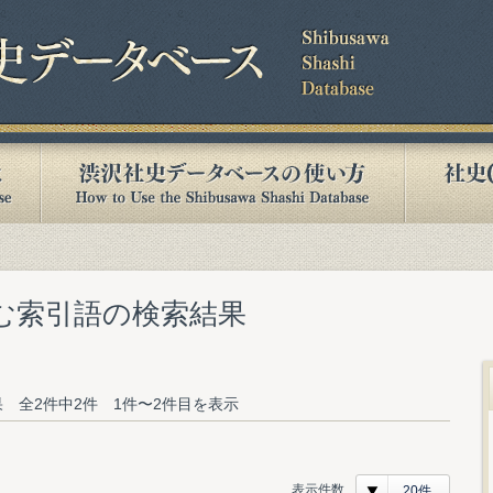
含む索引語の検索結果
 全2件中2件 1件〜2件目を表示
表示件数
20件