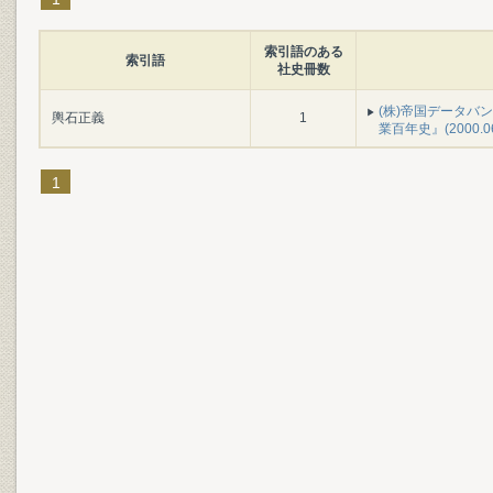
索引語のある
索引語
社史冊数
(株)帝国データバ
輿石正義
1
業百年史』(2000.0
1