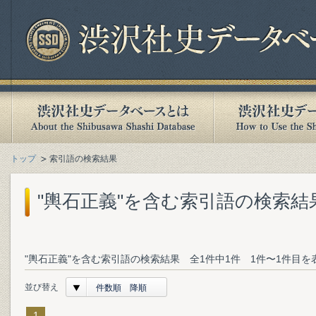
トップ
索引語の検索結果
"輿石正義"を含む索引語の検索結
"輿石正義"を含む索引語の検索結果 全1件中1件 1件〜1件目を
並び替え
件数順 降順
1