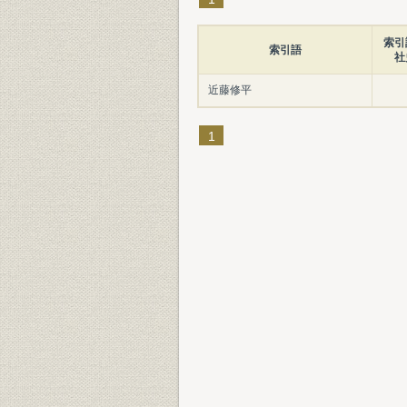
索引
索引語
社
近藤修平
1