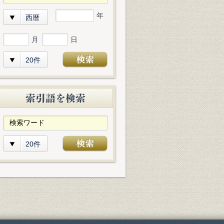
年
西暦
月
日
20件
20件