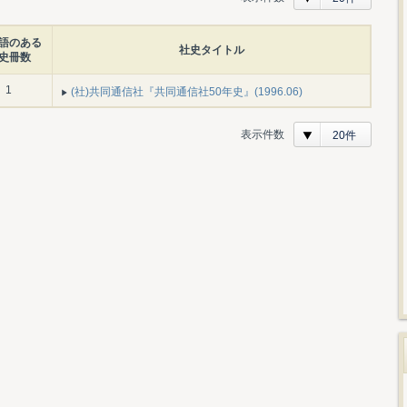
語のある
社史タイトル
史冊数
1
(社)共同通信社『共同通信社50年史』(1996.06)
表示件数
20件