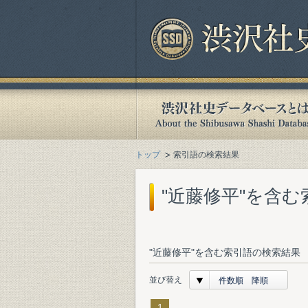
トップ
索引語の検索結果
"近藤修平"を含
"近藤修平"を含む索引語の検索結果 
並び替え
件数順 降順
1