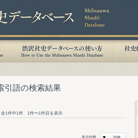
む索引語の検索結果
全1件中1件 1件〜1件目を表示
表示件数
20件