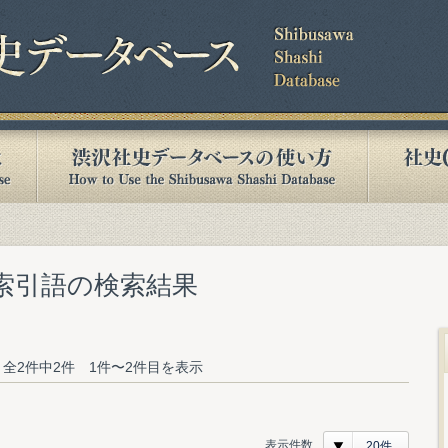
む索引語の検索結果
全2件中2件 1件〜2件目を表示
表示件数
20件