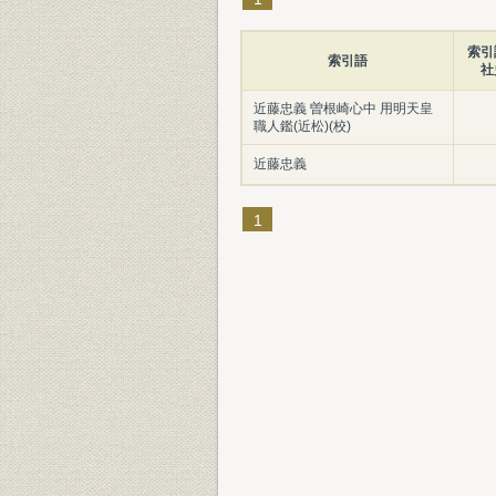
索引
索引語
社
近藤忠義 曽根崎心中 用明天皇
職人鑑(近松)(校)
近藤忠義
1