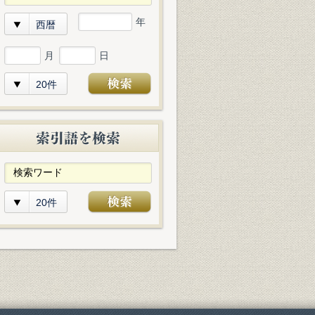
年
西暦
月
日
20件
20件