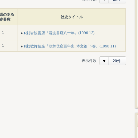
語のある
社史タイトル
史冊数
1
(株)岩波書店『岩波書店八十年』(1996.12)
1
(株)歌舞伎座『歌舞伎座百年史. 本文篇 下巻』(1998.11)
表示件数
20件