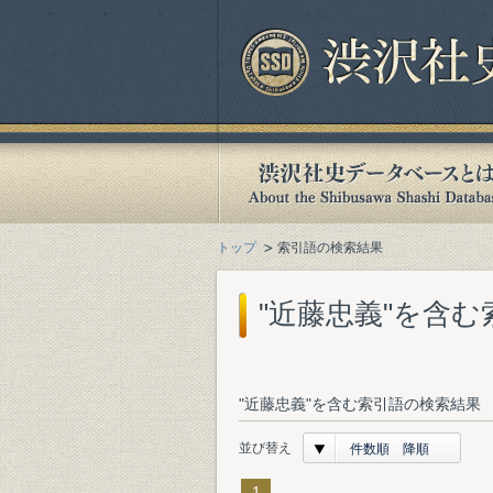
トップ
索引語の検索結果
"近藤忠義"を含
"近藤忠義"を含む索引語の検索結果 
並び替え
件数順 降順
1