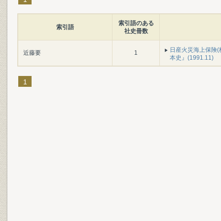
索引語のある
索引語
社史冊数
日産火災海上保険(株
近藤要
1
本史』(1991.11)
1