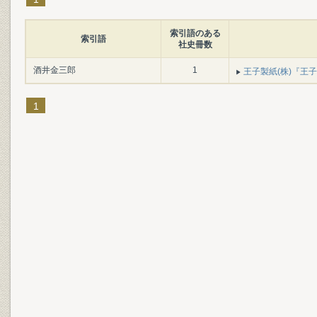
索引語のある
索引語
社史冊数
酒井金三郎
1
王子製紙(株)『王子製
1