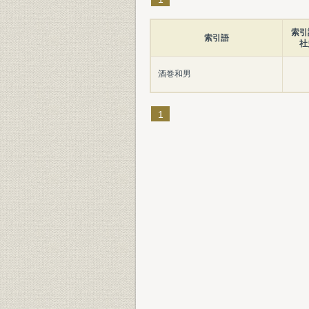
索引
索引語
社
酒巻和男
1