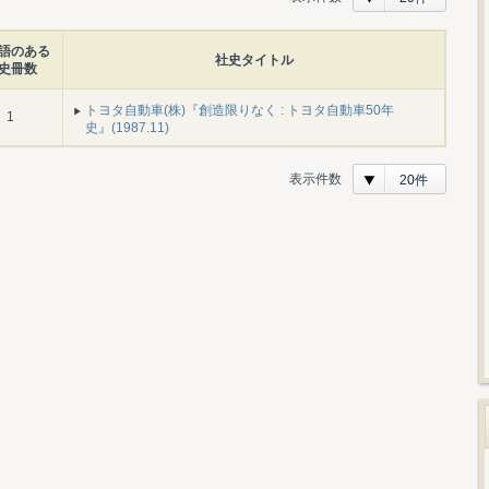
語のある
社史タイトル
史冊数
トヨタ自動車(株)『創造限りなく : トヨタ自動車50年
1
史』(1987.11)
表示件数
20件