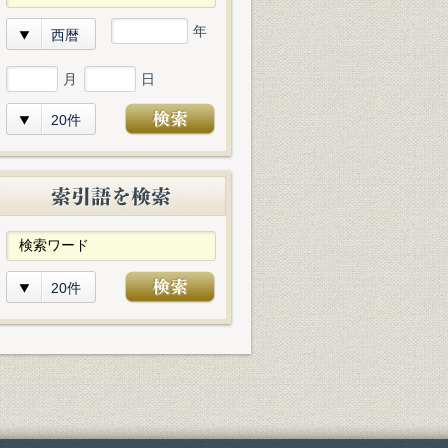
年
西暦
月
日
20件
20件