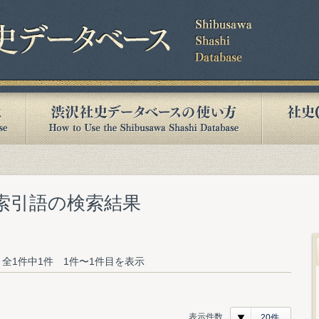
む索引語の検索結果
全1件中1件 1件〜1件目を表示
表示件数
20件