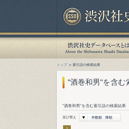
トップ
索引語の検索結果
"酒巻和男"を含
"酒巻和男"を含む索引語の検索結果 
並び替え
件数順 降順
1