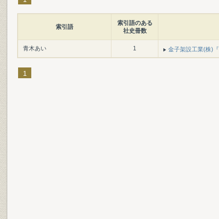
索引語のある
索引語
社史冊数
青木あい
1
金子架設工業(株)『百
1