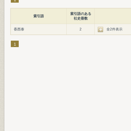
索引語のある
索引語
社史冊数
香西泰
2
全2件表示
1