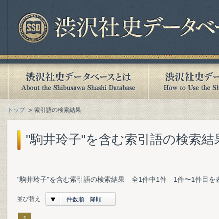
トップ
索引語の検索結果
"駒井玲子"を含む索引語の検索結
"駒井玲子"を含む索引語の検索結果 全1件中1件 1件〜1件目を
並び替え
件数順 降順
1