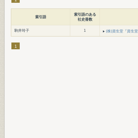
索引語のある
索引語
社史冊数
駒井玲子
1
(株)資生堂『資生堂宣伝
1