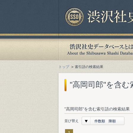
トップ
索引語の検索結果
"高岡司郎"を含
"高岡司郎"を含む索引語の検索結果 
並び替え
件数順 降順
1