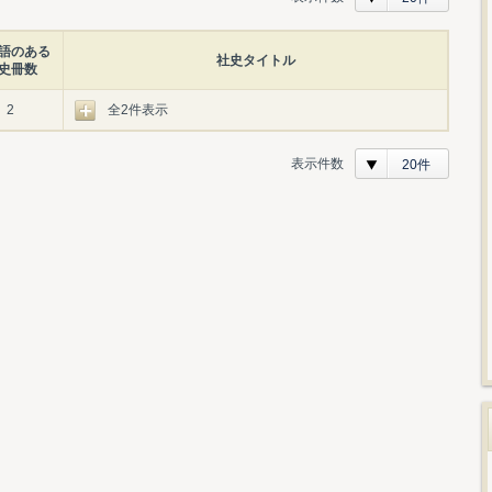
語のある
社史タイトル
史冊数
2
全2件表示
表示件数
20件