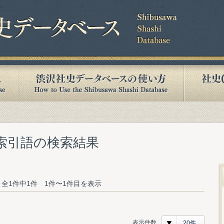
む索引語の検索結果
全1件中1件 1件〜1件目を表示
表示件数
20件