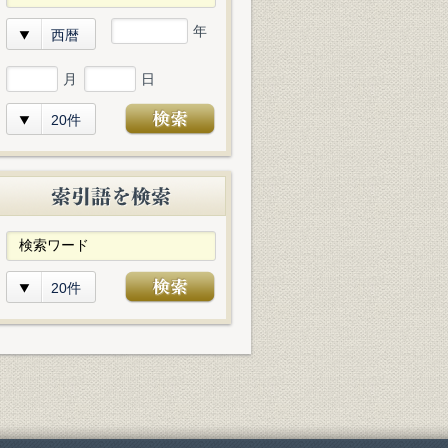
年
西暦
月
日
20件
20件