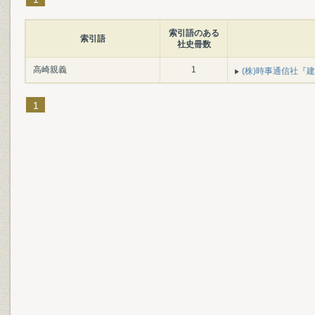
索引語のある
索引語
社史冊数
高崎親義
1
(株)時事通信社『建業
1