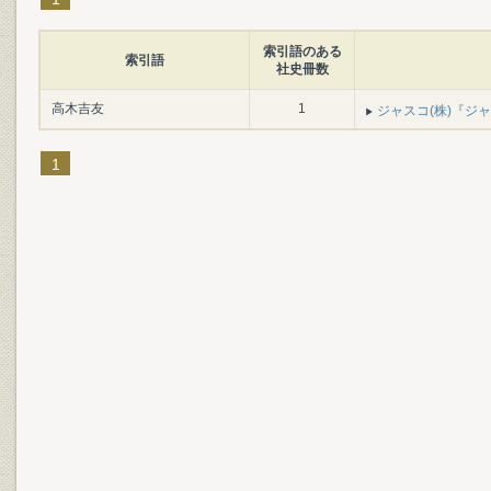
索引語のある
索引語
社史冊数
高木吉友
1
ジャスコ(株)『ジャス
1