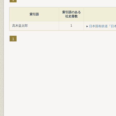
索引語のある
索引語
社史冊数
高木益太郎
1
日本国有鉄道『日本国
1