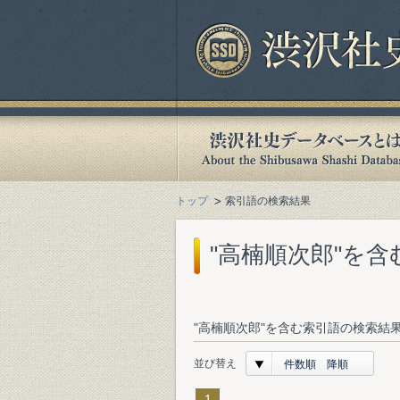
トップ
索引語の検索結果
"高楠順次郎"を
"高楠順次郎"を含む索引語の検索結果
並び替え
件数順 降順
1