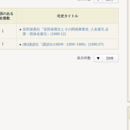
語のある
社史タイトル
史冊数
安田保善社『安田保善社とその関係事業史. 人名索引,企
1
業・団体名索引』(1988.12)
1
(株)講談社『講談社の80年 : 1909~1989』(1990.07)
表示件数
20件