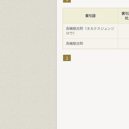
索引
索引語
社
高楠順次郎《タカクスジュンジ
ロウ》
高楠順次郎
1