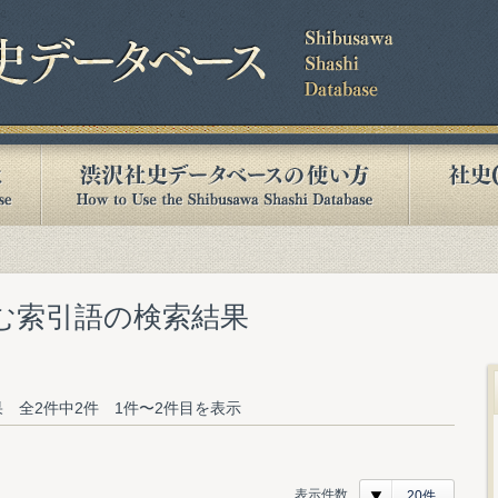
含む索引語の検索結果
 全2件中2件 1件〜2件目を表示
表示件数
20件