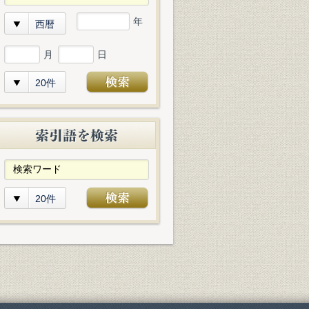
年
西暦
月
日
20件
20件