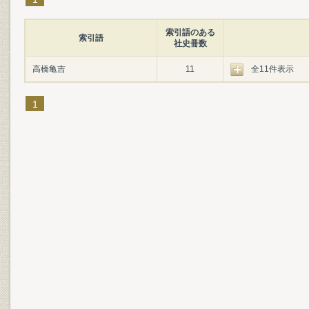
索引語のある
索引語
社史冊数
高橋亀吉
11
全11件表示
1