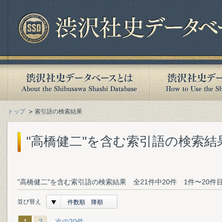
トップ
索引語の検索結果
"高橋健二"を含む索引語の検索結
"高橋健二"を含む索引語の検索結果 全21件中20件 1件〜20件
並び替え
件数順 降順
1
2
次の20件