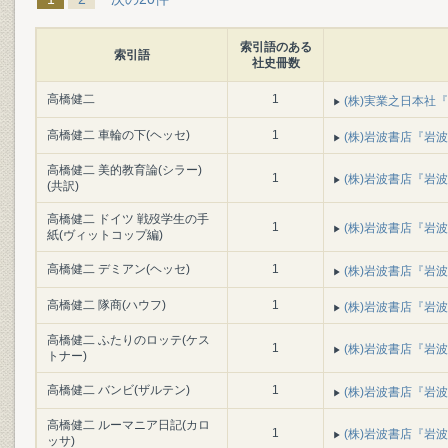
索引語のある
索引語
社史冊数
高橋健二
1
(株)実業之日本社『
高橋健二 車輪の下(ヘッセ)
1
(株)岩波書店『岩波書
高橋健二 美的教育論(シラー)
1
(株)岩波書店『岩波書
(共訳)
高橋健二 ドイツ 戦歿学生の手
1
(株)岩波書店『岩波書
紙(ヴィットコップ編)
高橋健二 デミアン(ヘッセ)
1
(株)岩波書店『岩波書
高橋健二 隊商(ハウフ)
1
(株)岩波書店『岩波書
高橋健二 ふたりのロッテ(ケス
1
(株)岩波書店『岩波書
トナー)
高橋健二 バンビ(ザルテン)
1
(株)岩波書店『岩波書
高橋健二 ルーマニア日記(カロ
1
(株)岩波書店『岩波書
ッサ)