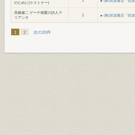
1
(株)岩波書店『岩波書
のために(ケストナー)
高橋健二 ゲーテ相愛の詩人マ
1
(株)岩波書店『岩波書
リアンネ
1
2
次の20件