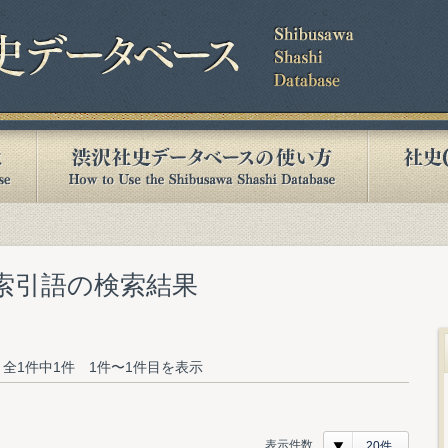
む索引語の検索結果
全1件中1件 1件〜1件目を表示
表示件数
20件