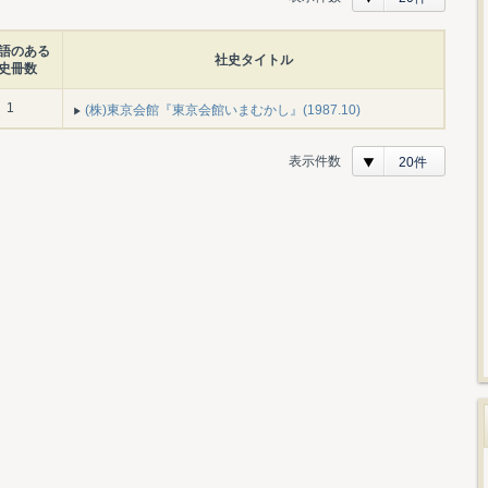
語のある
社史タイトル
史冊数
1
(株)東京会館『東京会館いまむかし』(1987.10)
表示件数
20件