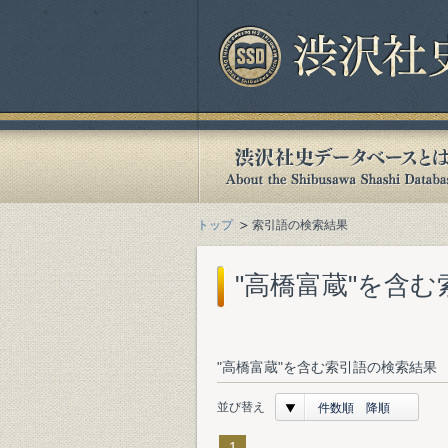
トップ
索引語の検索結果
"高橋富蔵"を含
"高橋富蔵"を含む索引語の検索結果 
並び替え
件数順 降順
1