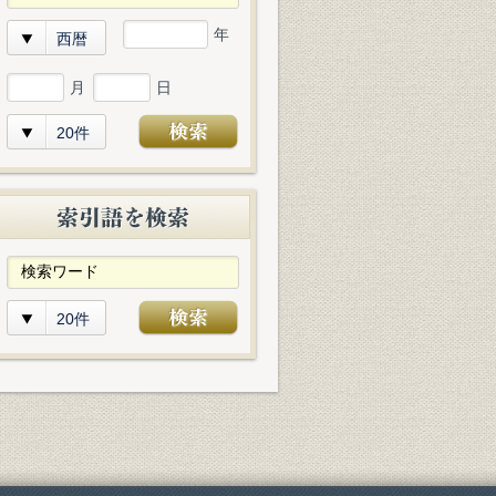
年
西暦
月
日
20件
20件