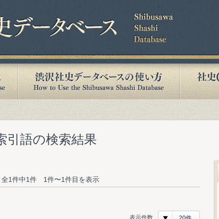
む索引語の検索結果
全1件中1件 1件〜1件目を表示
表示件数
20件