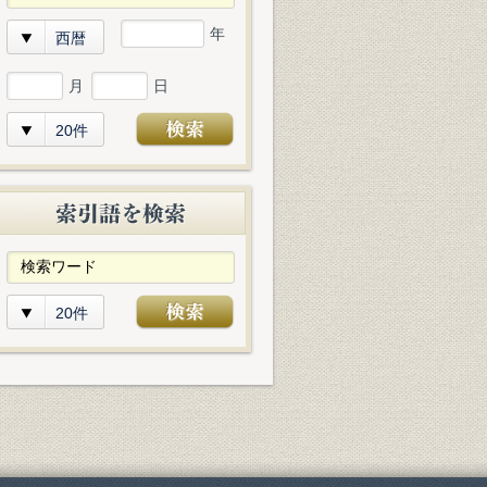
年
西暦
月
日
20件
20件