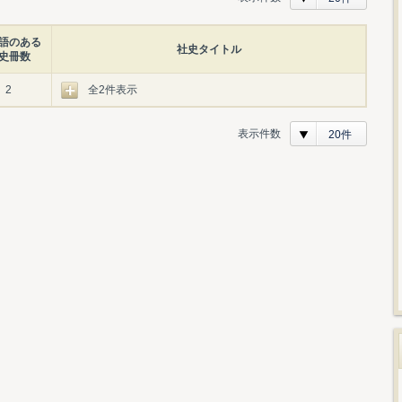
語のある
社史タイトル
史冊数
2
全2件表示
表示件数
20件