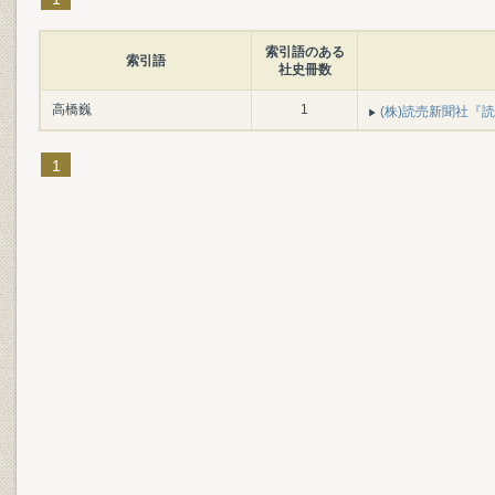
索引語のある
索引語
社史冊数
高橋巍
1
(株)読売新聞社『読売
1