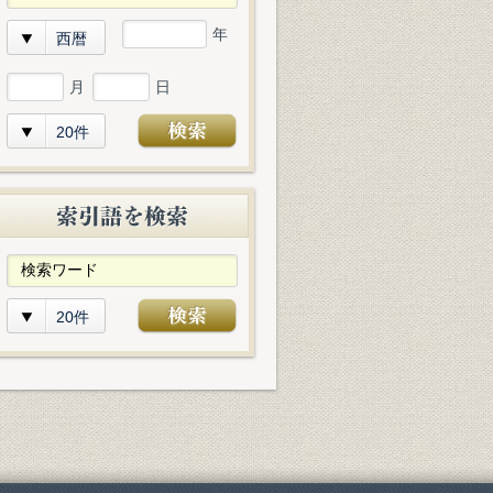
年
西暦
月
日
20件
20件