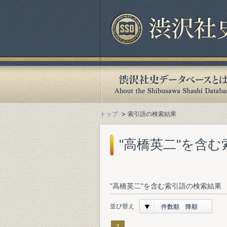
トップ
索引語の検索結果
"高橋英二"を含
"高橋英二"を含む索引語の検索結果 
並び替え
件数順 降順
1