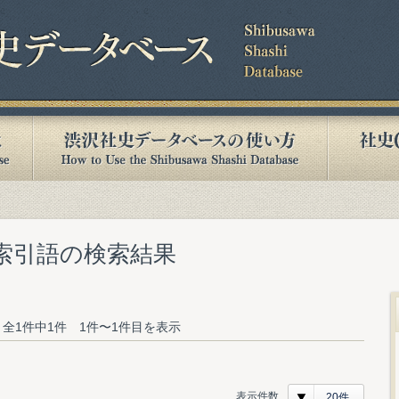
む索引語の検索結果
全1件中1件 1件〜1件目を表示
表示件数
20件