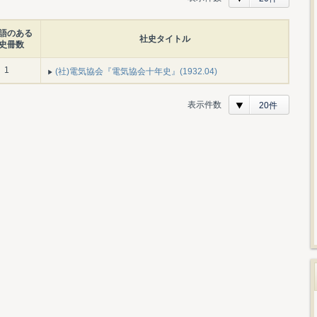
語のある
社史タイトル
史冊数
1
(社)電気協会『電気協会十年史』(1932.04)
表示件数
20件