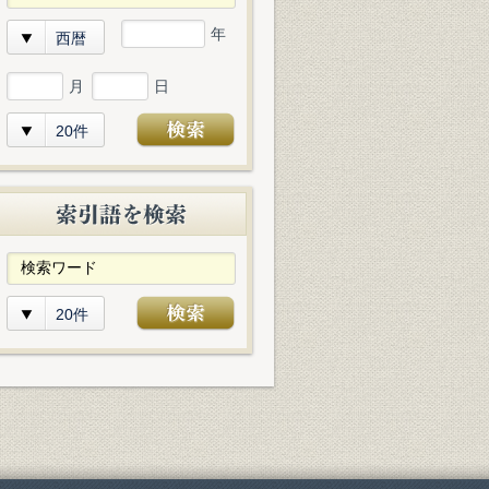
年
西暦
月
日
20件
20件