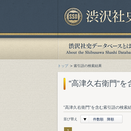
トップ
索引語の検索結果
"高津久右衛門"
"高津久右衛門"を含む索引語の検索結
並び替え
件数順 降順
1