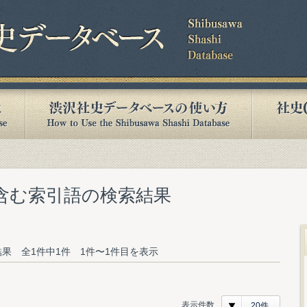
を含む索引語の検索結果
果 全1件中1件 1件〜1件目を表示
表示件数
20件