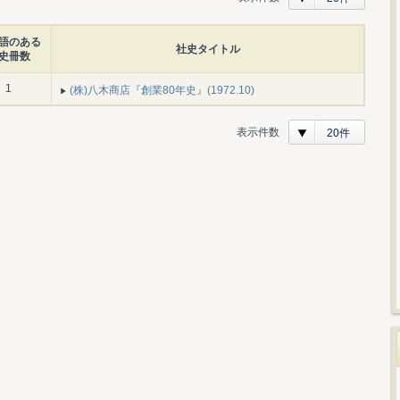
語のある
社史タイトル
史冊数
1
(株)八木商店『創業80年史』(1972.10)
表示件数
20件