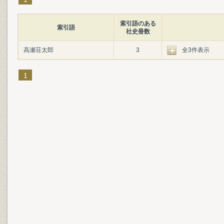
索引語のある
索引語
社史冊数
高瀬荘太郎
3
全3件表示
1