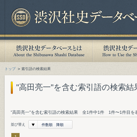
トップ
索引語の検索結果
"高田亮一"を含む索引語の検索結
"高田亮一"を含む索引語の検索結果 全1件中1件 1件〜1件目を
並び替え
件数順 降順
1