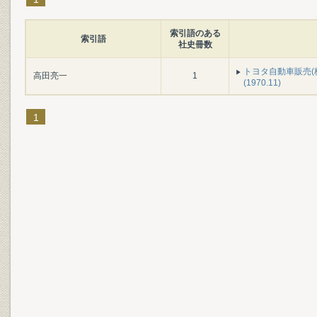
索引語のある
索引語
社史冊数
トヨタ自動車販売(
高田亮一
1
(1970.11)
1