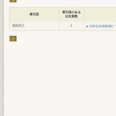
索引語のある
索引語
社史冊数
高田武三
1
日本生命保険(相)『日
1