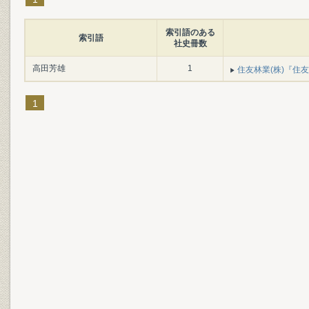
索引語のある
索引語
社史冊数
高田芳雄
1
住友林業(株)『住友林
1