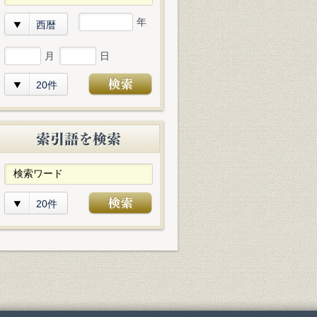
年
西暦
月
日
20件
20件