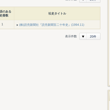
語のある
社史タイトル
史冊数
1
(株)読売新聞社『読売新聞百二十年史』(1994.11)
表示件数
20件