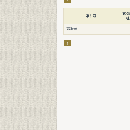
索引
索引語
社
高重光
1