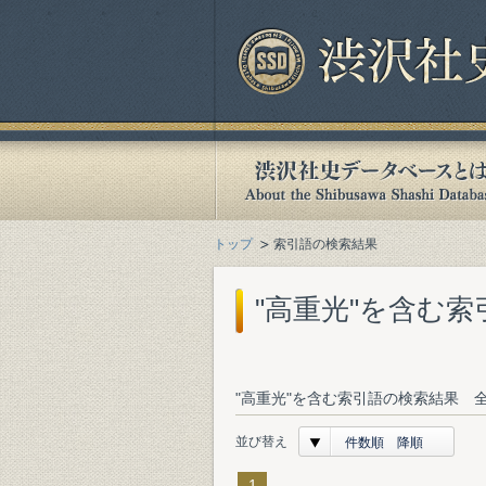
トップ
索引語の検索結果
"高重光"を含む
"高重光"を含む索引語の検索結果 全
並び替え
件数順 降順
1