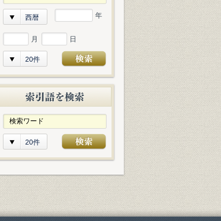
年
西暦
月
日
20件
20件