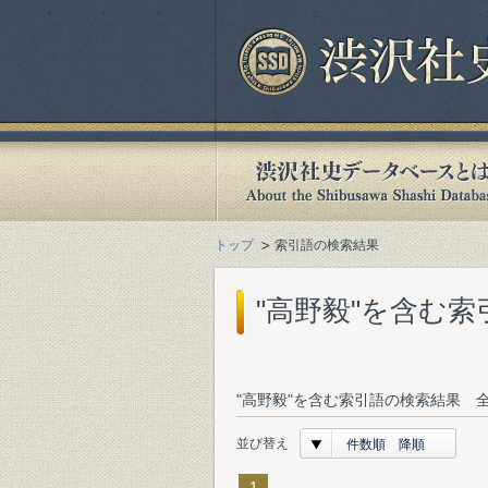
トップ
索引語の検索結果
"高野毅"を含む
"高野毅"を含む索引語の検索結果 全
並び替え
件数順 降順
1