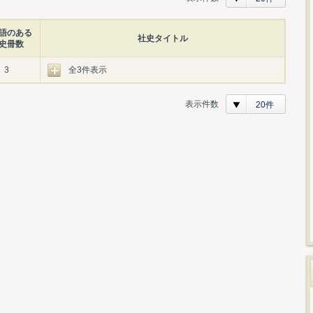
語のある
社史タイトル
史冊数
3
全3件表示
表示件数
20件