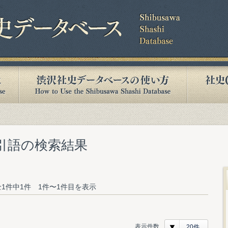
索引語の検索結果
1件中1件 1件〜1件目を表示
表示件数
20件