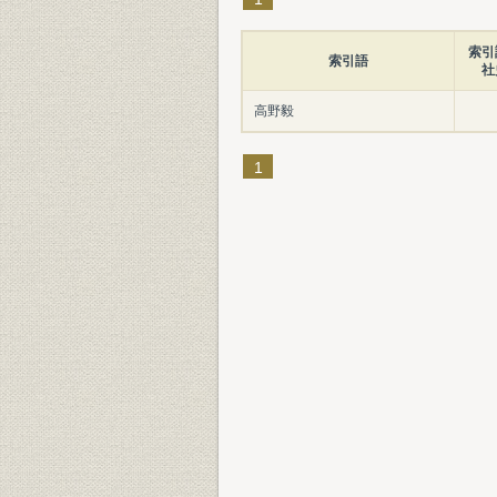
索引
索引語
社
高野毅
1